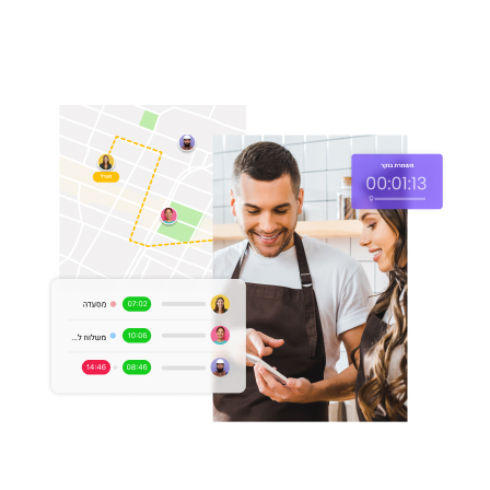
טפסים
ניהול משימות
תקשורת
צ׳אט
עדכונים