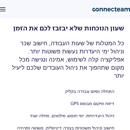
חזרה
שעון הנוכחות שלא יבזבז לכם את הזמן
מוצר
כל המטלות של שעות העבודה, חישוב שכר
פיצ׳רים
וניהול ימי היעדרות נעשות פשוטות יותר.
Connecteam AI
אפליקציה קלה לשימוש, אמינה ונגישה מכל
מקום שתהפוך את ניהול העובדים שלכם ליעיל
מחירון
תפעול
יותר
לקוחות
התחלה וסיום עבודה בקליק
שעון נוכחות
דיווח מיקום מבוסס GPS
צור קשר
ניהול היעדרויות, ימי חופש, מילואים, מחלה ועוד
יומן עבודה
התחבר
חישוב וניהול משכורות בצורה דיגיטלית, פשוטה ומהירה