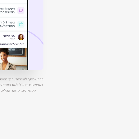
בהרשמתך לשירות, הנך מאש
באמצעות דוא"ל ו/או באמצעות 
קמפיינים, מחקר קהלים 