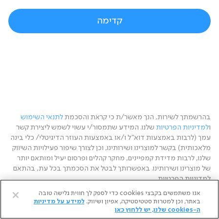
רושמים אותך למערכת, עוד רגע...
קדימה
בהרשמתך לשירות, הנך מאשר/ת כי קראת והסכמת
לתנאי השימוש
ו
למדיניות הפרטיות
שלנו. המידע שתמסור/י עשוי לשמש ליצירת קשר
עמך (לרבות באמצעות דוא"ל ו/או באמצעות העוזר הדיגיטלי/ כלי בינה
מלאכותית) בקשר למוצרינו ושירותינו, וכן לצורך שיפור פעילויות השיווק
שלנו, לרבות מדידת קמפיינים, מחקר קהלים ופרסום יעיל ומותאם יותר
של מוצרינו ושירותינו. באפשרותך לבטל את הסכמתך בכל עת, בהתאם
למדיניות הפרטיות.
אנו משתמשים בקבצי cookies כדי לספק לך חווית גלישה טובה
באתר, וכן למטרות סטטיסטיקה, אפיון ושיווק.
למידע על מדיניות
ה-cookies שלנו, יש ללחוץ כאן