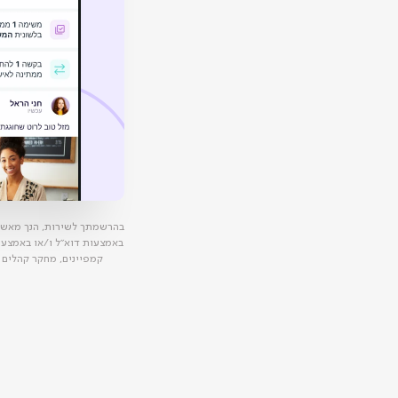
בהרשמתך לשירות, הנך מאש
באמצעות דוא"ל ו/או באמצעות 
קמפיינים, מחקר קהלים 