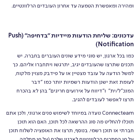
ומהירה ומאפשרת הטמעה עד אחרון העובדים הרלוונטיים.
עדכונים: שליחת הודעות מיידיות ״בדחיפה״ (Push
Notification)
כמו בכל ארגון, יש סוגי מידע שונים העוברים בחברה. יש
תכנים שתרצו שהעובדים יגיב, יתרגשו ויתחברו אליהם. כך
למשל הודעה על עובד מצטיין או על פידבק מצוין מלקוח,
לעומת זאת ישנן הודעות רשמיות יותר כמו "דבר
המנכ"ל/ית" ו"דיווח על אירועים חריגים" בהן לא בהכרח
תרצו לאפשר לעובדים להגיב.
Connecteam נועדה במיוחד לשימוש פנים ארגוני, ולכן אתם
תוכלו להחליט מה סוג ההרשאה לכל תוכן, האם הוא תוכן
חברתי או תוכן רשמי. בנוסף, תרצו את האופציה לשלוח תוכן
על פי החתכים הרלוונטיים לארגון שלכם (על פי מחלקה,