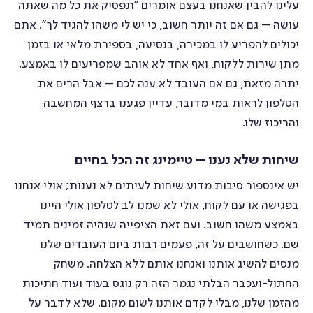
מבחנים ושאלונים
עלינו להבין שאנחנו בעצם אומרים "תפסיק את כל מה שאתה
עושה – גם אם זה יותר חשוב, כי יש לי משהו להגיד לך". אתם
יכולים להפריע לו במכירה, בנסיעה, בספירת מלאי או בזמן
ציר זמן
מתן שירות ללקוח, ואף אחד לא אוהב שמפריעים לו באמצע.
יתרה מזאת, גם אם העובד לא ענה לכם – אבל הרים את
הטלפון לראות במי מדובר, עדיין פגענו ברצף המחשבה
והריכוז שלו.
ניסיון
ללא
שיחות שלא נענו – טיימינג זה הכל בחיים
עלות
יש אינספור סיבות מדוע שיחות לעיתים לא נענות; אולי אנחנו
בפגישה או עם לקוח, אולי לא שמנו לב לטלפון אולי היינו
באמצע משהו חשוב. ועם זאת הציפייה שנהיה זמינים תמיד
שם. כשחושבים על זה, פעמים רבות ביום העובדים שלנו
מנסים להשיג אותנו ואנחנו אותם ללא הצלחה. משחק
החתול-ועכבר הבלתי נגמר הזה רק נוגס בעוד ועוד חתיכות
מהזמן שלנו, מבלי לקדם אותנו לשום מקום. שלא לדבר על