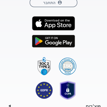
התחבר
פיצ׳רים