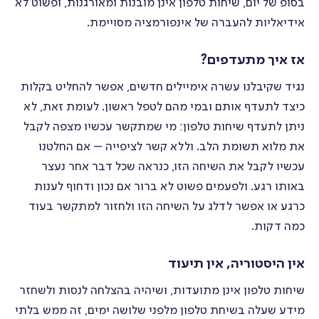
בסופ של יום, שיחות טלפון אינן מובנות ומאורגנות, ופשוט לא
אידיאליות להעברה של אינפורמציה מסויימת.
אז איך מתעדפים?
נגיד שקיבלנו עשרה אימיילים חדשים, אפשר להחליט בקלות
כיצד לתעדף אותם ובמי מהם לטפל ראשון. לעומת זאת, לא
ניתן לתעדף שיחות טלפון: מי שמתקשר עכשיו מצפה לקבל
את מלוא תשומת הלב. וללא קשר לציפייה – אם החלטנו
עכשיו לקבל את השיחה הזו, כנראה שכל דבר אחר נעצר
באותו רגע. ולפעמים פשוט לא ברור אם נכון ודחוף לענות
כרגע או אפשר לדלג על השיחה הזו ולחזור למתקשר בעוד
כמה דקות.
אין היסטוריה, אין תיעוד
שיחות טלפון אינן מתועדות, ושיהיה בהצלחה לנסות ולשחזר
מידע שעלה בשיחת טלפון מלפני שלושה ימים, זה ממש בלתי