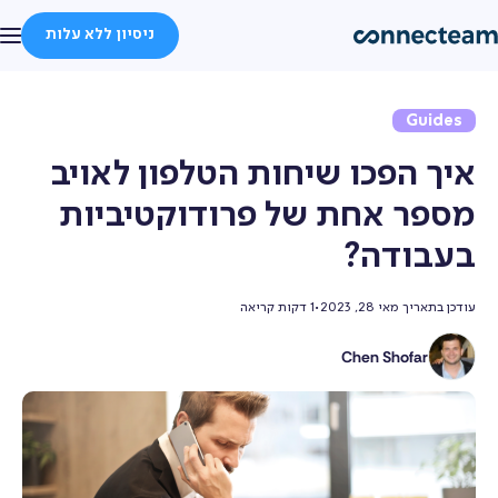
ניסיון ללא עלות
חזרה
Guides
מוצר
איך הפכו שיחות הטלפון לאויב
פיצ׳רים
Connecteam AI
מספר אחת של פרודוקטיביות
בעבודה?
מחירון
תפעול
עודכן בתאריך
מאי 28, 2023
•
1 דקות קריאה
לקוחות
Chen Shofar
שעון נוכחות
צור קשר
יומן עבודה
התחבר