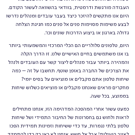
ספר טלפונים
העבודה מורגשת ודרמטית, בוודאי בהשוואה לעשור הקודם.
היום אנו מתקשים להיזכר כיצד בעבר עובדים ומנהלים נדרשו
מרכז ידע
לבצע משימות מסוימות פנים אל פנים כמו חגיגת הצלחה
גדולה בארגון או ביצוע הדרכות שונים וכו׳.
דסק תמיכה
היום, טלפונים סלולריים הם הכלי המרכזי והמשמעותי ביותר
בו אנו משתמשים בחיים האישיים שלנו. זו הדרך הקלה
והמהירה ביותר עבור מנהלים ליצור קשר עם העובדים ולנהל
ארועים
את הצרכים של החברה באופן שוטף. תחשבו על זה – כמה
שיחות טלפון אתם מקבלים או מוציאים על בסיס יומי?
סקרים
מחקרים מראים שאנחנו מקבלים או מוציאים כשלוש שיחות
בממוצע, בכל שעה.
כמעט עשור אחרי המהפכה המדהימה הזו, אנחנו מתחילים
משאבי אנוש
לראות ולחוש גם בחסרונות של החיבור התמידי ושל שיחות
טלפון בלתי נגמרות, עד כדי ששיחות וזמינות תמידית הפכו
לאויב היעילות! אבל אל חשש, אנחנו לא כאן רק כדי להתמקד