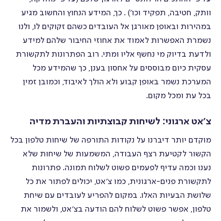
וותק, חטיבה, תפקיד וכו׳) . כך, המידע הנחוץ והחשוב מגיע
במהירות ובאופן מאורגן אל העובדים כשהם זקוקים לו, ולנו
נשמרת האפשרות לאמוד את אחוזי החיבור שלהם למידע
ולדעת בדיוק מי נחשף אליו ומתי. רוב הפתרונות לתקשורת
עסקית כיום מבוססים על אחסון בענן, כך שהמידע מכל
המערכת נשמר באופן קבוע ולא הולך לאיבוד, וכמובן זמין
בכל עת ומכל מקום.
צ׳אט ארגוני: לשיחות קבוצתיות והעברת מדיה
מוקדם יותר דיברנו על נקודות התורפה של שיחות טלפון בכל
הקשור לקטיעת רצף העבודה, המשמעות של שיחות שלא
נענו וכמה עדיף לפעמים פשוט לשלוח תמונה. פתרונות
לתקשורת פנים-ארגונית, כמו צ׳אט, יכולים לפתור את כל
שלושת הבעיות האלו. במקום להפריע לעובדים עם שיחת
טלפון, אפשר פשוט לשלוח להם הודעה בצ׳אט, ולשמור את