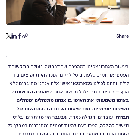
טפסים
ניהול משימות
Share
witter
linkedin
facebook
copy-
link
תקשורת
בעשור האחרון צפינו במהפכה שהתרחשה בעולם התקשורת
הפנים-ארגונית. טלפונים סלולריים הפכו להיות נפוצים בין
לילה, והיום לכולנו סמארטפון אישי אליו אנחנו מחוברים ללא
הרף – כנראה יותר מלכל מכשיר אחר.
המהפכה הזו שינתה
צ׳אט
באופן משמעותי את האופן בו אנחנו מתנהלים ומנהלים
משימות יומיומיות ואת שיטות העבודה וההתנהלות של
עדכונים
חברות.
עובדים והנהלה כאחד, שבעבר היו מנותקים ובלתי
נגישים זה לזה, הפכו כעת להיות זמינים ומחוברים במהלך כל
שעות היום וההשפעה ניכרת. החיבור והיעילות בסביבת