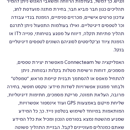
ונגיש. כך למשל, בעולמות הרווחה ומשאבי האנוש ניתן להמיר
תהליכים כגון חבר מביא חבר, בחירת מתנה מועדפת לחג,
עדכון פרטים אישיים, מכרזים פנימיים, הזמנת בגדי עבודה
וכו׳ לטפסים דיגיטליים. ואילו בעולמות התפעול ניתן לתרגם
תהליך פתיחת תקלה, דיווח על מפגע בטיחותי, פנייה לIT או
הזמנת ציוד וצ׳קליסטים לסוגיהם השונים לטפסים דיגיטליים
בנקל.
האפליקציה של Connecteam מאפשרת יצירת טפסים,
מסמכים, דוחות ורשימת מטלות בקלות ובנוחות. ניתן
להתחיל מאפס או להסתמך תבנית קיימת מראש, ״טמפלט״
ולבחור ממגוון אפשרויות לשדות מידע: טקסט חופשי, בחירה
מרובה, העלאת תמונה, סריקת מסמכים, חתימות דיגיטליות,
שליחת מיקום באמצעות GPS ועוד אינספור אפשרויות,
המותאמות במיוחד לשימוש בטלפון נייד. כך, כל המידע
שמגיע מהשטח נמצא בפורמט הנכון ומכיל את כלל המידע
שאתם כמנהלים מעוניינים לקבל. הבניית התהליך פשוטה