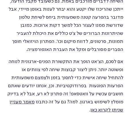
השיחה לדברים מורכבים באמת. גם כשעובד מקבל הודעה,
ייתכן שהריכוז שלו יקטע והוא יבחר לענות באופן מיידי, אבל
מדובר בהפרעה קטנה משמעותית ביחס לשיחת טלפון
שדורשת ממנו לעצור הכל למשך דקות ארוכות. כמובן
שהיתרונות הברורים של צ׳ט כוללים את היכולת להעביר
תמונות, סרטונים, לדווח מיקום וכו׳. הפתרון הויזואלי חוסך
הסברים מסורבלים ומקל את העברת האנפורמציה.
אם לסכם, הצ׳אט הופך את התקשורת הפנים-ארגונית לנוחה
ופשוטה יותר. ניתן ליצור קבוצות שיחה לפי צוותים או
להתחיל שיחה אישית כדי לחסוך בזמן ולצמצם משמעותית
הפרעות הפוגעות בפרודוקטיביות. וכן, אנחנו יודעים שאתם
חושבים עכשיו על וואטסאפ! זה פתרון לא רע, אבל לא בדיוק
מומלץ לשימוש בארגון. למה? גם על זה כתבנו
מאמר מעניין
שניתן לקרוא כאן
.