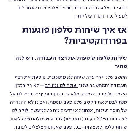
בבעיות, אלא גם בפתרונות, וכיצד אלו יכולים לעזור לנו
גיוס וקליטת עובדים
לפעול נכון יותר ויעיל יותר.
אז איך שיחות טלפון פוגעות
הכשרת עובדים
בפרודוקטיביות?
ניהול מסמכים
שיחות טלפון קוטעות את רצף העבודה, ויש לזה
מחיר
ניהול העדרות
הקשב שלנו יקר ערך. שיחה לא מתוכננת, קוטעת את רצף
העבודה והמחשבה שלנו
ועולה לנו זמן רב
– לא רק הזמן
הערכה והוקרה
הישיר שלוקחת השיחה, אלא גם הזמן העקיף שנדרש לנו על
מנת לבנות את הקשב שלנו פעם נוספת, ואם זו לא ההגדרה
של חוסר יעילות, אנחנו לא יודעים מה כן. למעשה, לוקח לנו
מבנה ארגוני
לא פחות מ-23 דקות (בממוצע) להתאושש ולהתאפס לאחר
שיחת טלפון לא צפויה. בכל פעם שאנחנו מצלצלים לעובד,