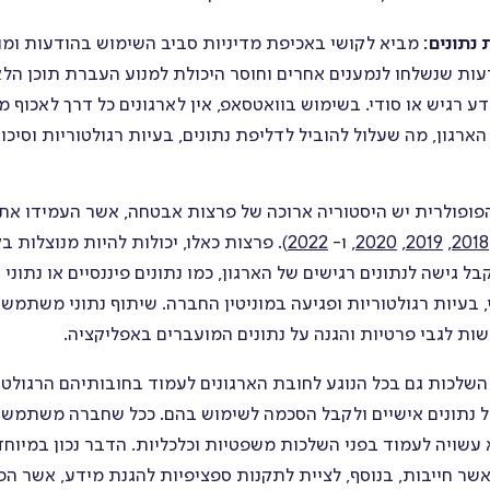
והוקרה
נתונים:
מביא לקושי באכיפת מדיניות סביב השימוש בהודעות ומו
סקרים
דעות שנשלחו לנמענים אחרים וחוסר היכולת למנוע העברת תוכן הלא
מבנה
ע רגיש או סודי. בשימוש בוואטסאפ, אין לארגונים כל דרך לאכוף מ
ארגוני
גון, מה שעלול להוביל לדליפת נתונים, בעיות רגולטוריות וסיכונ
מבחנים
פופולרית יש היסטוריה ארוכה של פרצות אבטחה, אשר העמידו את 
ושאלונים
2018
,
2019
,
2020
, ו-
2022
). פרצות כאלו, יכולות להיות מנוצלות ב
גישה לנתונים רגישים של הארגון, כמו נתונים פיננסיים או נתוני
, בעיות רגולטוריות ופגיעה במוניטין החברה. שיתוף נתוני משתמש
ציר זמן
שלכות גם בכל הנוגע לחובת הארגונים לעמוד בחובותיהם הרגולטו
 על נתונים אישיים ולקבל הסכמה לשימוש בהם. ככל שחברה משתמש
 עשויה לעמוד בפני השלכות משפטיות וכלכליות. הדבר נכון במיוחד
אשר חייבות, בנוסף, לציית לתקנות ספציפיות להגנת מידע, אשר הפ