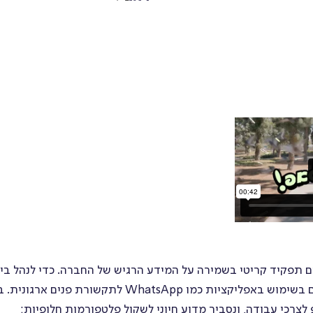
עדכונים
עובדים
link
ספר
הכשרת
טלפונים
עובדים
מרכז
ניהול
ידע
מסמכים
דסק
ניהול
תמיכה
העדרות
 תפקיד קריטי בשמירה על המידע הרגיש של החברה. כדי לנהל בי
את אבטחת המידע, חשוב להבין את הסיכונים הכרוכים בשימוש באפליקציות כמו WhatsApp לתקשור
ארועים
הערכה
צרכי עבודה, ונסביר מדוע חיוני לשקול פלטפורמות חלופיות: