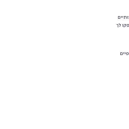
ותיים
 אפליקציות שנועדו לתקשורת פנים ארגונית, כדוגמת Connecteam, יספקו לך
פיים