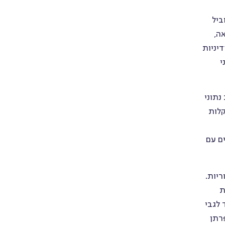
ביל
ה,
דיניות
י
נתוני
קלות
ים עם
ריות.
ת
 לגבי
רתן