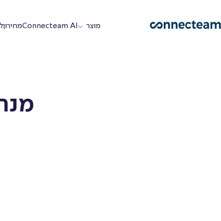
מוצר
Connecteam AI
מחירון
ל
פיצ׳רים
מנה
תפעול
ת
שעון
נוכחות