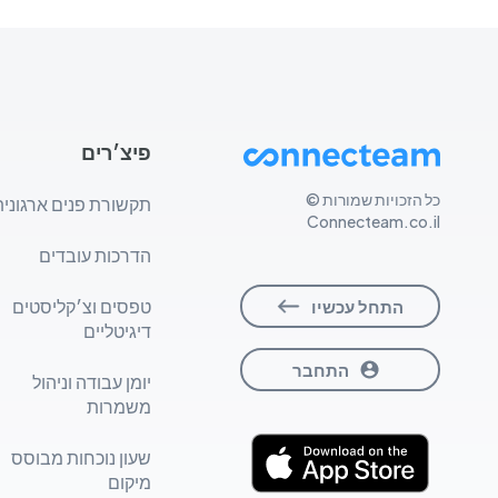
פיצ׳רים
כל הזכויות שמורות ©
תקשורת פנים ארגונית
Connecteam.co.il
הדרכות עובדים
טפסים וצ׳קליסטים
התחל עכשיו
דיגיטליים
התחבר
יומן עבודה וניהול
משמרות
שעון נוכחות מבוסס
מיקום