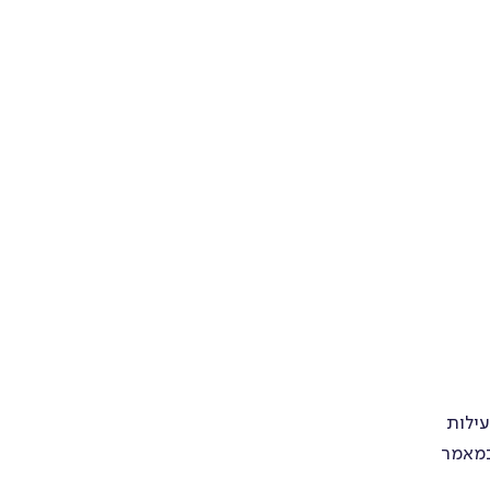
עילות
ת פנים ארגונית. במאמר