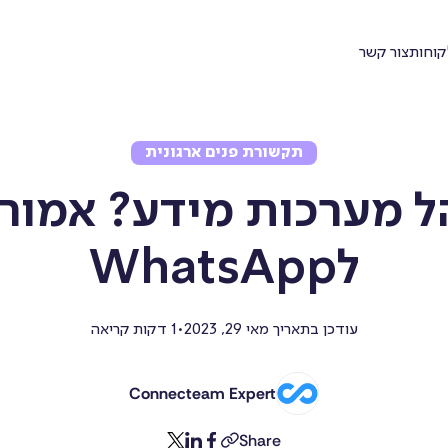
קוחות
צור קשר
תקשורת פנים ארגונית
ל מערכות מידע? אמור 
לWhatsApp
קשורת
משאבי
אנוש
עודכן בתאריך
מאי 29, 2023
1 דקות קריאה
•
צ׳אט
Connecteam Expert
גיוס
וקליטת
Share
twitter
linkedin
facebook
copy-