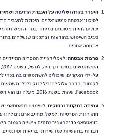
היעדר בקרה ושליטה
על העברת הודעות ושמירת 
לסיכוני אבטחה פוטנציאליים. היכולת להעביר הו
יכולים להיות מסוכנים במיוחד במידה ומשותף מיד
סביב השימוש בהודעות ובתכנים שנשלחים בתוך האר
אבטחה אחרים.
פרצות אבטחה:
לאפליקציית המסרים המיידיים ה
המשתמשים בסיכון (כך היה, למשל, בשנים
2017
,
על-ידי האקרים, שיכולים להשתמשים בה בכדי לקבל 
לקוחות. הדבר עלול להוביל לנזק כלכלי משמעותי
Facebook, שהחל בשנת 2016, מעלה גם הוא חששות לגבי פרטיות והגנה על נתונים המועברים באפליקציה.
עמידה בתקנות ובחוקים:
לשימוש בוואטסאפ יש ה
חוק הגנת הפרטיות, למשל, מחייב ארגונים להגן
בוואטסאפ כדי להעביר נתונים אישיים כאמור, היא
חברות בתעשיות כמו שירותי בריאות ופיננסיים, 