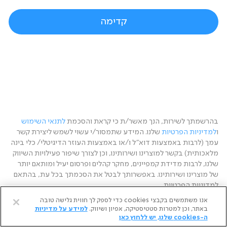
רושמים אותך למערכת, עוד רגע...
קדימה
בהרשמתך לשירות, הנך מאשר/ת כי קראת והסכמת
לתנאי השימוש
ו
למדיניות הפרטיות
שלנו. המידע שתמסור/י עשוי לשמש ליצירת קשר
עמך (לרבות באמצעות דוא"ל ו/או באמצעות העוזר הדיגיטלי/ כלי בינה
מלאכותית) בקשר למוצרינו ושירותינו, וכן לצורך שיפור פעילויות השיווק
שלנו, לרבות מדידת קמפיינים, מחקר קהלים ופרסום יעיל ומותאם יותר
של מוצרינו ושירותינו. באפשרותך לבטל את הסכמתך בכל עת, בהתאם
למדיניות הפרטיות.
אנו משתמשים בקבצי cookies כדי לספק לך חווית גלישה טובה
באתר, וכן למטרות סטטיסטיקה, אפיון ושיווק.
למידע על מדיניות
ה-cookies שלנו, יש ללחוץ כאן