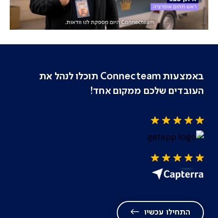
טפסים
ניהול משימות
באמצעות Connecteam תוכלו לנהל את
העובדים שלכם ממקום אחד!
תקשורת
צ׳אט
עדכונים
התחילו עכשיו