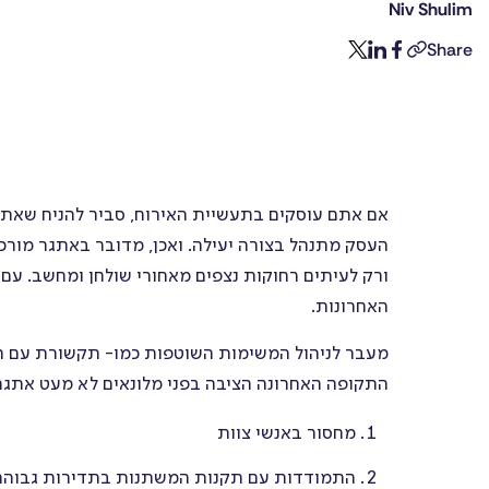
Niv Shulim
יומן
Share
twitter
linkedin
facebook
copy-
עבודה
link
טפסים
אם אתם עוסקים בתעשיית האירוח, סביר להניח שאתם
ניהול
העסק מתנהל בצורה יעילה. ואכן, מדובר באתגר מורכ
משימות
ורק לעיתים רחוקות נצפים מאחורי שולחן ומחשב. עם
האחרונות.
מעבר לניהול המשימות השוטפות כמו- תקשורת עם הע
התקופה האחרונה הציבה בפני מלונאים לא מעט אתגרי
מחסור באנשי צוות
התמודדות עם תקנות המשתנות בתדירות גבוהה 