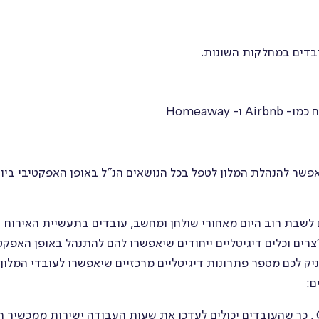
והוקרה
סקרים
ובדים במחלקות השונות.
מבנה
ארגוני
Homeaway
מבחנים
ושאלונים
פשר להנהלת המלון לטפל בכל הנושאים הנ"ל באופן האפקטיבי ביו
ציר זמן
 לשבת רוב היום מאחורי שולחן ומחשב, עובדים בתעשיית האירוח
צרים וכלים דיגיטליים ייחודים שיאפשרו להם להתנהל באופן האפקט
יק לכם מספר פתרונות דיגיטליים מרכזיים שיאפשרו לעובדי המלון
ם:
מבוסס מיקום המופעל באמצעות GPS , כך שהעובדים יכולים לעדכן את שעות העבודה ישירות ממכשיר 