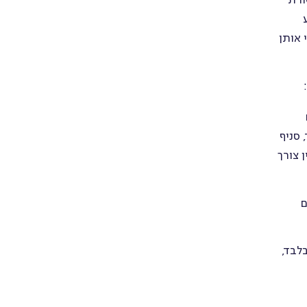
ורת
 אותן
 סניף
 צורך
ם
לבד,