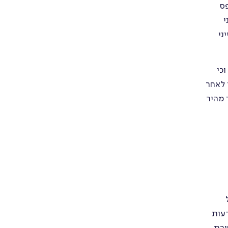
פס
י
ני
וכי
 לאחר
 מהיר
דעות