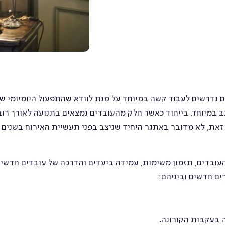
עדכונים
עובדים
ספר
הכשרת
טלפונים
עובדים
מרכז
 נדרשים לעבוד קשה במיוחד על מנת לוודא שהתפעול היומיומי ש
ניהול
ידע
ב במיוחד, בייחוד כאשר חלק מהעובדים נמצאים בתנועה לאורך רוב
מסמכים
 זאת, לא מדובר באתגר היחיד שניצב בפני תעשיית האירוח בשנים
דסק
ניהול
ובדים, תזמון משימות, עמידה ביעדים והדרכה של עובדים חדשים
תמיכה
העדרות
ם חדשים וביניהם:
ארועים
הערכה
בעקבות הקורונה.