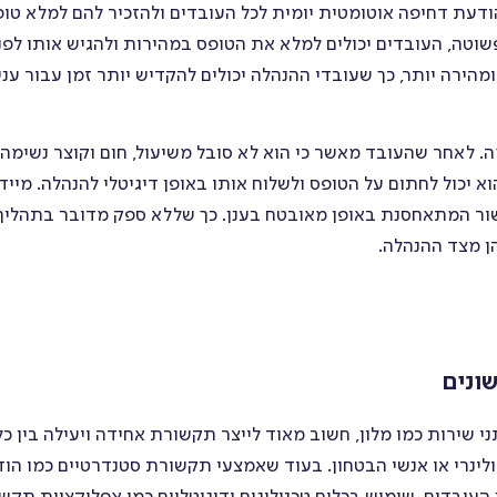
דעת דחיפה אוטומטית יומית לכל העובדים ולהזכיר להם למלא טו
וכך, בלחיצת כפתור פשוטה, העובדים יכולים למלא את הטופס במהירות ולהגיש אותו לפנ
רה יותר, כך שעובדי ההנהלה יכולים להקדיש יותר זמן עבור עניי
י קריאה וחתימה. לאחר שהעובד מאשר כי הוא לא סובל משיעול, חום וקוצר נשימה 
 יכול לחתום על הטופס ולשלוח אותו באופן דיגיטלי להנהלה. מייד
ור המתאחסנת באופן מאובטח בענן. כך שללא ספק מדובר בתהליך
ן מצד ההנהלה.
שונים
שירות כמו מלון, חשוב מאוד לייצר תקשורת אחידה ויעילה בין כל
ולינרי או אנשי הבטחון. בעוד שאמצעי תקשורת סטנדרטיים כמו הו