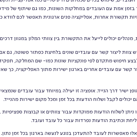
העובדים, שימוש בכלים טכנולוגים ודיגיטליים כמו אפליקציית תקש
 בזמן אמת עם העובדים במחלקות השונות, כמו גם שיתוף של מידע
ויות תקשורת אחרות, אפליקציה פנים ארגונית תאפשר לכם לוודא כי
נהלים יכולים לייעל את התקשורת בין צוותי המלון במגוון דרכים:
ש צוות ליצור קשר עם עובדים שונים בלחיצת כפתור פשוטה, גם אם
בצע חיפוש מתקדם לפי פונקציות שונות כמו- שם המחלקה, תפקיד,
ור קשר עם עובדים אחרים בארגון ישירות מתוך האפליקציה, כך שאין
באופן ישיר דרך הנייד. אופציה זו יעילה במיוחד עבור עובדים שנמצאי
 יכולים לקבל ושלוח הודעות בכל זמן ומכל מקום ישירות מהנייד.
ניתן לשלוח הודעות ממוקדות עבור צוותים או קבוצות ספציפיות ב
יחת וכתיבת הודעות נפרדות עבור כל עובד ועובד.
לו מאפשרות לעובד להתעדכן בנוגע לנעשה בארגון בכל זמן נתון.