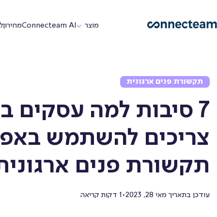
מוצר
Connecteam AI
מחירון
ל
פיצ׳רים
תקשורת פנים ארגונית
7 סיבות למה עסקים ב
תפעול
ת
צריכים להשתמש באפל
תקשורת פנים ארגונית בש
שעון
נוכחות
עודכן בתאריך
מאי 28, 2023
1 דקות קריאה
•