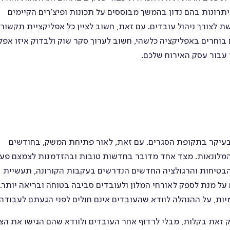
יתרונות בהם נדון בהמשך מבוססים על תכונות ופיצ'רים הקיימים
 התקשורת של CONNECTEAM המשמשת לצורך ניהול עובדים. עם זאת, חשוב לציין כל אפליקציית תקשו
ם בוחרים באפליקציה כלשהי, חשוב לערוך סקר שוק ולבדוק איזו אפל
עבור עסק האירוח שלכם.
עיקר בתקופת הסגרים. עם זאת, לאור פתיחת המשק, בחודשים
המלונאות. מצד אחד מדובר בחדשות טובות ובהזדמנות לצמצם פע
 הבטיחות והרגולציה החדשים הנדרשים בעקבות הקורונה, תעשיית
ל מנת לספק לאורחי המלון ולעובדים סביבה בטוחה ובריאה יותר. 
מיות, על ההנהלה לוודא שהעובדים אינם חולים לפני הגעתם לעבודה
 זאת בקלות, מבלי לרדוף אחר העובדים ולוודא שהם הגישו את ה