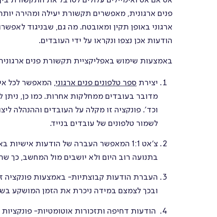
אס אם אס ואימיילים עלולים לסרבל את התקשורת בין 
פנים ארגונית, מאפשרים תקשורת יעילה ומהירה יותר
ארגוני באופן תקין ומאובטח. מה גם, שבניגוד לאפשר
הודעות אכן נצפו ונקראו על ידי העובדים.
באמצעות שימוש באפליקציית תקשורת פנים ארגונית, מ
יצירת
ספר טלפונים פנים ארגוני
, המאפשר לכל אי
מדובר בעובדים ממחלקות אחרות. כמו כן, ניתן ל
וכד'. פונקציה זו מקלה על העובדים וההנהלה ליצ
לשמור טלפונים של עובדים בנייד.
צ'אט 1:1 המאפשר העברה של הודעות אישיות 
בתנועה רוב היום ולא יושבים מול המחשב, כך שהם
העברת הודעות קבוצתיות- באמצעות פונקציה זו 
ובכך לצמצם במידה ניכרת את הזמן המושקע בשל
הודעות דחיפה ותזכורות אוטומטיות- פונקציות א