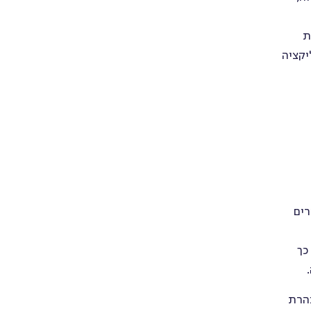
רת
יקציה
רים
כך
.
צהרת