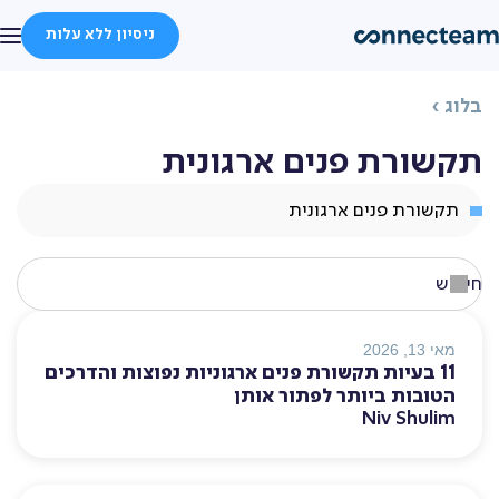
ניסיון ללא עלות
חזרה
תקשורת
בלוג
›
מוצר
פנים
תקשורת פנים ארגונית
ארגונית
פיצ׳רים
Connecteam AI
בחירת
קטגוריה
מחירון
תפעול
חיפוש
Search
לקוחות
מאי 13, 2026
11 בעיות תקשורת פנים ארגוניות נפוצות והדרכים
שעון נוכחות
הטובות ביותר לפתור אותן
צור קשר
Niv Shulim
יומן עבודה
התחבר